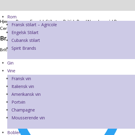
Rom
Hjem
→
Rom
→
Engelsk Stilart
→ British Royal Navy Imperial Rum m
Fransk stilart – Agricole
Certifikat
Engelsk Stilart
British Royal Navy Imperial Rum m Certifikat
Cubansk stilart
Spirit Brands
British Royal Navy Imperial Rum m Certifikat. 5 Cl
Gin
Vine
Fransk vin
Italiensk vin
Amerikansk vin
Portvin
Champagne
Mousserende vin
Bobler