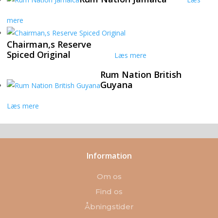
mere
Chairman,s Reserve
Spiced Original
Læs mere
Rum Nation British
Guyana
Læs mere
Information
Om os
Find os
Åbningstider