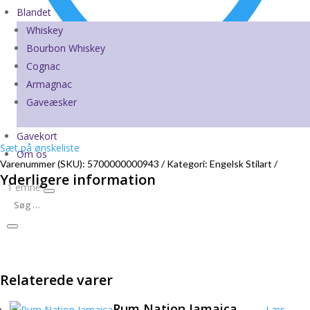
Blandet
Whiskey
Bourbon Whiskey
Cognac
Armagnac
Gaveæsker
Gavekort
Sæt på ønskeliste
Om os
Varenummer (SKU):
5700000000943
Kategori:
Engelsk Stilart
Yderligere information
1 emne
Relaterede varer
Rum Nation Jamaica
Læs