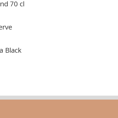
and 70 cl
erve
ra Black