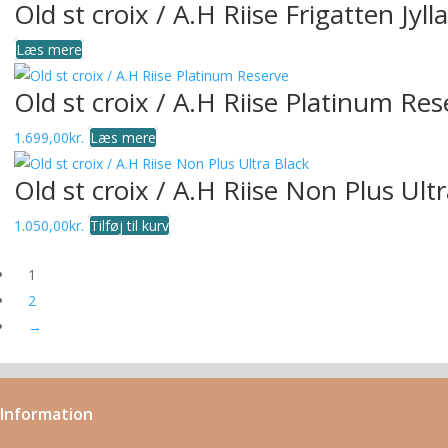
Old st croix / A.H Riise Frigatten Jyll
Læs mere
Old st croix / A.H Riise Platinum Res
1.699,00
kr.
Læs mere
Old st croix / A.H Riise Non Plus Ult
1.050,00
kr.
Tilføj til kurv
1
2
→
Information