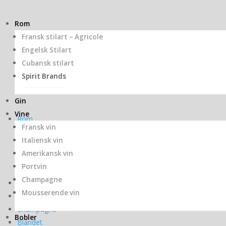
Rom
Fransk stilart – Agricole
Engelsk Stilart
Cubansk stilart
Spirit Brands
Gin
Vine
Rom
Fransk vin
Cubansk stilart
Italiensk vin
Engelsk Stilart
Amerikansk vin
Fransk stilart – Agricole
Portvin
Champagne
Gin
Mousserende vin
Portvin
Champagne
Bobler
Blandet