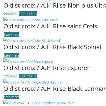
Old st croix / A.H Riise Non plus ul
999,00
kr.
Tilføj til kurv
Old st croix / A.H Riise saint Crois
Læs mere
Old st croix / A.H Riise Black Spinel
Læs mere
Old st croix / A.H Riise exporer
599,00
kr.
Tilføj til kurv
Old st croix / A.H Riise Black Larimar
Læs mere