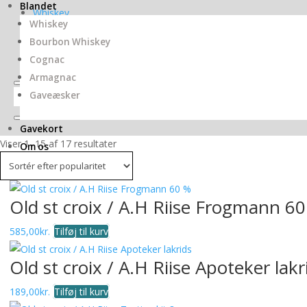
Blandet
Whiskey
Whiskey
Cognac
Bourbon Whiskey
Cognac
Armagnac
Gaveæsker
Gavekort
Sorteret
Viser 1–15 af 17 resultater
Om os
efter
popularitet
Old st croix / A.H Riise Frogmann 6
585,00
kr.
Tilføj til kurv
Old st croix / A.H Riise Apoteker lakr
189,00
kr.
Tilføj til kurv